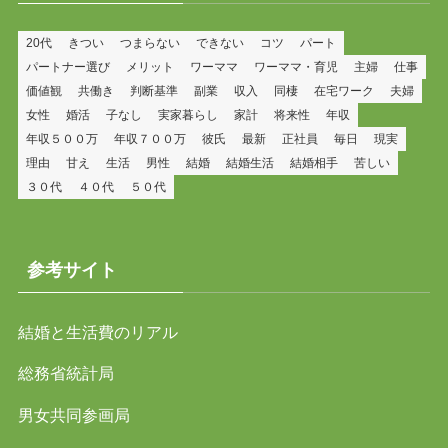
20代
きつい
つまらない
できない
コツ
パート
パートナー選び
メリット
ワーママ
ワーママ・育児
主婦
仕事
価値観
共働き
判断基準
副業
収入
同棲
在宅ワーク
夫婦
女性
婚活
子なし
実家暮らし
家計
将来性
年収
年収５００万
年収７００万
彼氏
最新
正社員
毎日
現実
理由
甘え
生活
男性
結婚
結婚生活
結婚相手
苦しい
３０代
４０代
５０代
参考サイト
結婚と生活費のリアル
総務省統計局
男女共同参画局