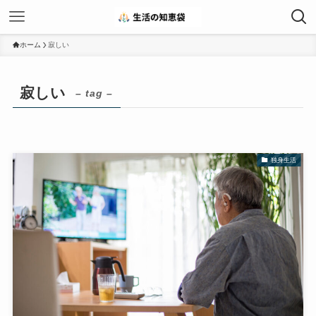
ホーム
寂しい
寂しい
– tag –
独身生活